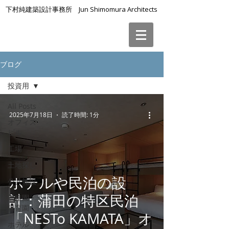
下村純建築設計事務所 Jun Shimomura Architects
ブログ
投資用
All Posts
2025年7月18日
読了時間: 1分
オフィス
ビル
工場
土地探し
ホテルや民泊の設
公共施設
計：蒲田の特区民泊
幼稚園・
保育園
「NESTo KAMATA」オ
ホテル