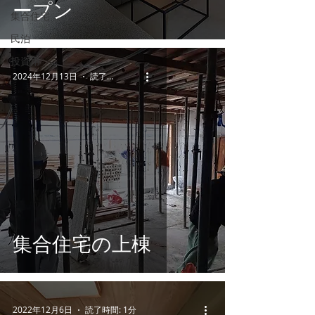
ープン
集合住宅
民泊
投資用
2024年12月13日
読了時間: 1分
集合住宅の上棟
2022年12月6日
読了時間: 1分