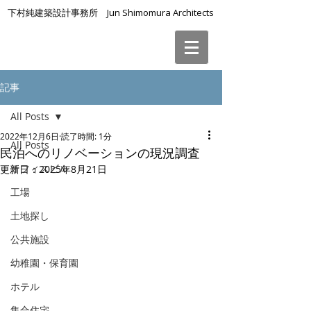
下村純建築設計事務所 Jun Shimomura Architects
記事
All Posts
2022年12月6日
読了時間: 1分
All Posts
民泊へのリノベーションの現況調査
オフィスビル
更新日：
2025年8月21日
工場
土地探し
公共施設
幼稚園・保育園
ホテル
集合住宅