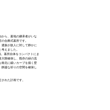
由から、墓地の継承者がいな
営の合葬式墓所です。
、遺族が故人に対して静かに
と考えました。
区画。墓所自体をコンパクトにま
最大限確保し、既存の緑の流
を南北に緩いカーブを描く壁
、静謐な祈りの空間を確保し
定された計画です。