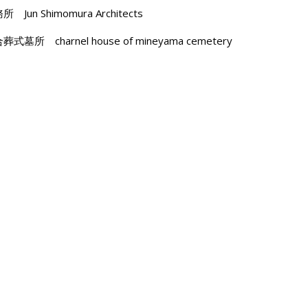
n Shimomura Architects
 charnel house of mineyama cemetery