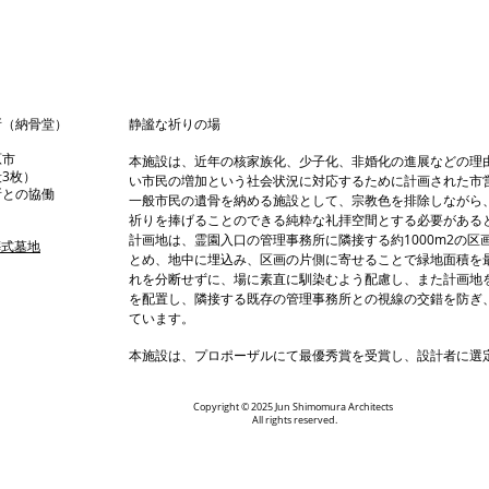
（納骨堂）
静謐な祈りの場
原市
本施設は、近年の核家族化、少子化、非婚化の進展などの理
3枚）
い市民の増加という社会状況に対応するために計画された市
所との協働
一般市民の遺骨を納める施設として、宗教色を排除しながら
祈りを捧げることのできる純粋な礼拝空間とする必要がある
計画地は、霊園入口の管理事務所に隣接する約1000m2の
葬式墓地
とめ、地中に埋込み、区画の片側に寄せることで緑地面積を
れを分断せずに、場に素直に馴染むよう配慮し、また計画地
を配置し、隣接する既存の管理事務所との視線の交錯を防ぎ
ています。
本施設は、プロポーザルにて最優秀賞を受賞し、設計者に選
Copyright © 2025 Jun Shimomura Architects
All rights reserved.