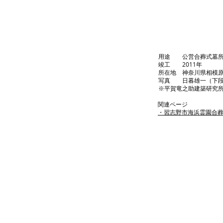
用途 公営合葬式墓所
竣工 2011年
所在地 神奈川県相模
写真 日暮雄一（下段
※平賀竜之助建築研究
関連ページ
​・習志野市海浜霊園合