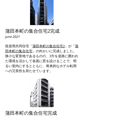
蒲田本町の集合住宅2完成
june 2021
投資用共同住宅「
蒲田本町の集合住宅2
」が「
蒲
田本町の集合住宅
」の向かいに完成しました。
狭小な変形地であるものの、3方を道路に囲われ
た環境を活かして各面に窓を設けることで、明
るい室内にするとともに、将来的なホテル転用
への冗長性を持たせています。
蒲田本町の集合住宅完成