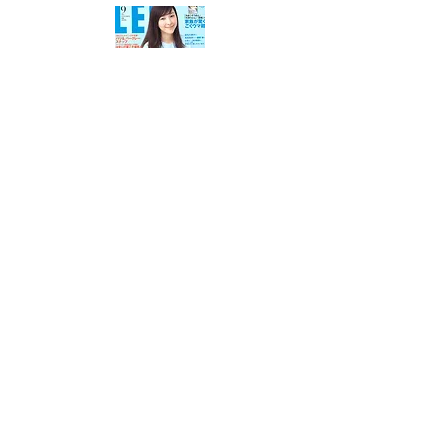
LEE 2013年9月号掲載
September 2013
家づくりのお手伝いをさせて頂いた平澤まりこ
さんの家（「
公園前の家
」）の特集記事
「平澤まりこさんのわがままな家、できまし
た！」が掲載されました。
新建築 2010年2月号掲載
February 2010