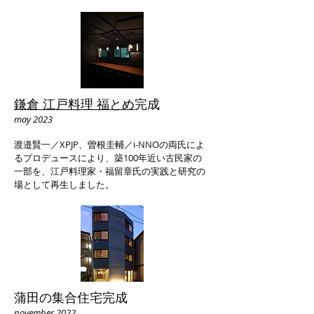
鎌倉 江戸料理 福とめ
完成
may 2023
渡邉賢一／XPJP​、曽根圭輔／i-NNOの両氏によ
るプロデュースにより、築100年近い古民家の
一部を、江戸料理家・福留章氏の実践と研究の
場として再生しました。
蒲田の集合住宅完成
november 2022