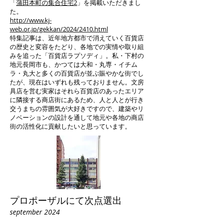
「
蒲田本町の集合住宅2
」を掲載いただきまし
た。
http://www.kj-
web.or.jp/gekkan/2024/2410.html
特集記事は、近年地方都市で消えていく百貨店
の歴史と変容をたどり、各地での実情や取り組
みを追った「百貨店ラプソディ」。私・下村の
地元長岡市も、かつては大和・丸専・イチム
ラ・丸大と多くの百貨店が並ぶ賑やかな街でし
たが、現在はいずれも残っておりません。文房
具店を営む実家はそれら百貨店のあったエリア
に隣接する商店街にあるため、人と人とが行き
交うまちの雰囲気が大好きですので、建築やリ
ノベーションの設計を通して地元や各地の商店
街の活性化に貢献したいと思っています。
プロポーザルにて次点選出
september 2024