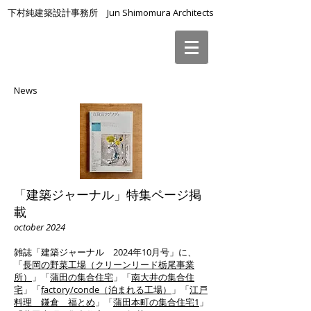
下村純建築設計事務所 Jun Shimomura Architects
News
「建築ジャーナル」特集ページ掲
載
october 2024
雑誌「建築ジャーナル 2024年10月号」に、
「
長岡の野菜工場（クリーンリード栃尾事業
所）
」「
蒲田の集合住宅
」「
南大井の集合住
宅
」「
factory/conde（泊まれる工場）
」「
江戸
料理 鎌倉 福とめ
」「
蒲田本町の集合住宅1
」