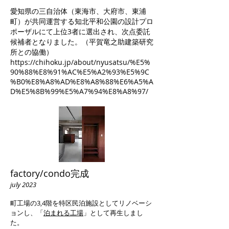
愛知県の三自治体（東海市、大府市、東浦
町）が共同運営する知北平和公園の設計プロ
ポーザルにて上位3者に選出され、次点委託
候補者となりました。（平賀竜之助建築研究
所との協働）
https://chihoku.jp/about/nyusatsu/%E5%
90%88%E8%91%AC%E5%A2%93%E5%9C
%B0%E8%A8%AD%E8%A8%88%E6%A5%A
D%E5%8B%99%E5%A7%94%E8%A8%97/
factory/condo完成
july 2023
​町工場の3,4階を特区民泊施設としてリノベーシ
ョンし、「
泊まれる工場
」として再生しまし
た。