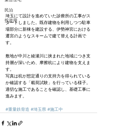
民泊
埼玉にて設計を進めていた診療所の工事がス
投資用
タートしました。既存建物を利用しつつ駐車
場部分に新棟を建設する、伊勢神宮における
遷宮のようなスキームで建て替える計画で
す。
敷地が中川と綾瀬川に挟まれた地域につき支
持層が深いため、摩擦杭により建物を支えま
す。
写真は杭が想定通りの支持力を得られている
か確認する「載荷試験」を行っている様子。
適切な施工であることを確認し、基礎工事に
進みます。
#重量鉄骨造
#埼玉県
#施工中