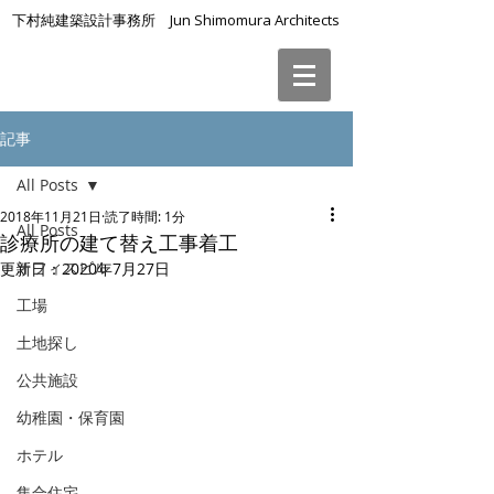
下村純建築設計事務所 Jun Shimomura Architects
記事
All Posts
2018年11月21日
読了時間: 1分
All Posts
診療所の建て替え工事着工
オフィスビル
更新日：
2020年7月27日
工場
土地探し
公共施設
幼稚園・保育園
ホテル
集合住宅